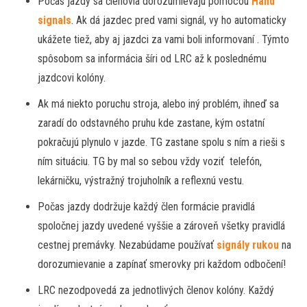
Počas jazdy sa členovia dorozumievajú pomocou
Hand
signals
. Ak dá jazdec pred vami signál, vy ho automaticky
ukážete tiež, aby aj jazdci za vami boli informovaní . Týmto
spôsobom sa informácia šíri od LRC až k poslednému
jazdcovi kolóny.
Ak má niekto poruchu stroja, alebo iný problém, ihneď sa
zaradí do odstavného pruhu kde zastane, kým ostatní
pokračujú plynulo v jazde. TG zastane spolu s ním a rieši s
ním situáciu. TG by mal so sebou vždy voziť telefón,
lekárničku, výstražný trojuholník a reflexnú vestu.
Počas jazdy dodržuje každý člen formácie pravidlá
spoločnej jazdy uvedené vyššie a zároveň všetky pravidlá
cestnej premávky. Nezabúdame používať
signály rukou
na
dorozumievanie a zapínať smerovky pri každom odbočení!
LRC nezodpovedá za jednotlivých členov kolóny. Každý