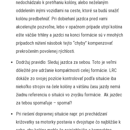
nedochádzalo k pretŕhaniu kolóny, alebo neželaným
oddelením inými vozidlami na ceste, ktoré sa budú snažiť
kolónu predbehnúť. Pri dobiehaní jazdca pred vami
akcelerujte pozvoľne, lebo v opačnom prípade utrpí kolóna
ešte väčšie trhliny a jazdci na konci formácie sú v mnohých
prípadoch nútení násobok tejto “chyby” kompenzovať
prekročením povolenej rýchlosti.
Dodržuj pravidlo: Sleduj jazdca za sebou. Toto je veľmi
dôležité pre udržanie kompaktnosti celej formácie. LRC
dokáže zo svojej pozície kontrolovať podľa situácie iba
niekoľko strojov na čele kolóny a vätšinu času jazdy nemá
žiadnu referenciu o situácii vo zvyšku formácie. Ak jazdec
za tebou spomaľuje – spomaľ!
Pri riešení dopravnej situácie napr. pri prechádzaní
križovatky sa motorky postavia v dvojstupe čo najbližšie k