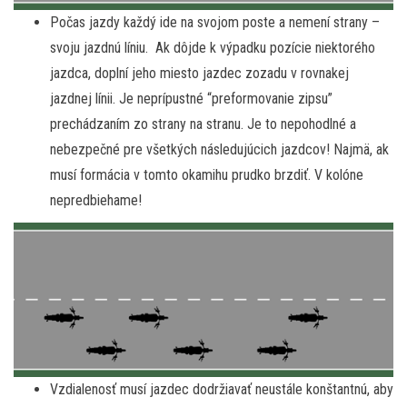
Počas jazdy každý ide na svojom poste a nemení strany –
svoju jazdnú líniu. Ak dôjde k výpadku pozície niektorého
jazdca, doplní jeho miesto jazdec zozadu v rovnakej
jazdnej línii. Je neprípustné “preformovanie zipsu”
prechádzaním zo strany na stranu. Je to nepohodlné a
nebezpečné pre všetkých následujúcich jazdcov! Najmä, ak
musí formácia v tomto okamihu prudko brzdiť. V kolóne
nepredbiehame!
Vzdialenosť musí jazdec dodržiavať neustále konštantnú, aby