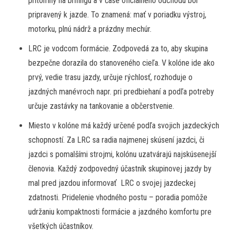
prítomný na brífingu a v čase oficiálneho odchodu bol
pripravený k jazde. To znamená: mať v poriadku výstroj,
motorku, plnú nádrž a prázdny mechúr.
LRC je vodcom formácie. Zodpovedá za to, aby skupina
bezpečne dorazila do stanoveného cieľa. V kolóne ide ako
prvý, vedie trasu jazdy, určuje rýchlosť, rozhoduje o
jazdných manévroch napr. pri predbiehaní a podľa potreby
určuje zastávky na tankovanie a občerstvenie.
Miesto v kolóne má každý určené podľa svojich jazdeckých
schopností. Za LRC sa radia najmenej skúsení jazdci, či
jazdci s pomalšími strojmi, kolónu uzatvárajú najskúsenejší
členovia. Každý zodpovedný účastník skupinovej jazdy by
mal pred jazdou informovať LRC o svojej jazdeckej
zdatnosti. Pridelenie vhodného postu – poradia pomôže
udržaniu kompaktnosti formácie a jazdného komfortu pre
všetkých účastníkov.