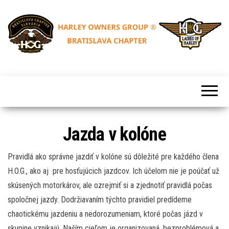
Skip
to
the
content
HARLEY
H.O.G.
OWNERS
Bratislava
GROUP®
BRATISLAVA
Chapter
CHAPTER
Slovakia
Jazda v kolóne
Pravidlá ako správne jazdiť v kolóne sú dôležité pre každého člena
H.O.G., ako aj pre hosťujúcich jazdcov. Ich účelom nie je poúčať už
skúsených motorkárov, ale ozrejmiť si a zjednotiť pravidlá počas
spoločnej jazdy. Dodržiavaním týchto pravidiel predídeme
chaotickému jazdeniu a nedorozumeniam, ktoré počas jázd v
skupine vznikajú. Naším cieľom je organizovaná, bezproblémová a