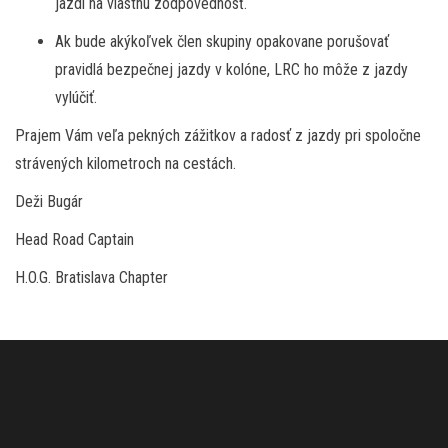
jazdí na vlastnú zodpovednosť.
Ak bude akýkoľvek člen skupiny opakovane porušovať
pravidlá bezpečnej jazdy v kolóne, LRC ho môže z jazdy
vylúčiť.
Prajem Vám veľa pekných zážitkov a radosť z jazdy pri spoločne
strávených kilometroch na cestách.
Deži Bugár
Head Road Captain
H.O.G. Bratislava Chapter