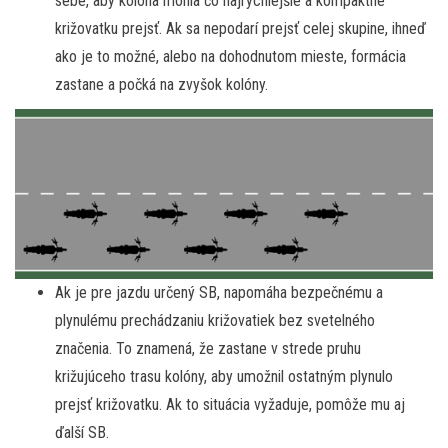
sebe, aby kolóna mohla čo najrýchlejšie a kompaktne
križovatku prejsť. Ak sa nepodarí prejsť celej skupine, ihneď
ako je to možné, alebo na dohodnutom mieste, formácia
zastane a počká na zvyšok kolóny.
Ak je pre jazdu určený SB, napomáha bezpečnému a
plynulému prechádzaniu križovatiek bez svetelného
značenia. To znamená, že zastane v strede pruhu
križujúceho trasu kolóny, aby umožnil ostatným plynulo
prejsť križovatku. Ak to situácia vyžaduje, pomôže mu aj
ďalší SB.