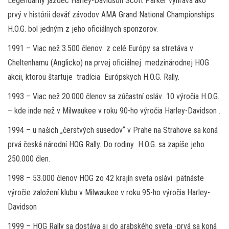
Legendárny jazdec Harley-Davidson Scott Parker vyhráva ako
prvý v histórii deväť závodov AMA Grand National Championships.
H.O.G. bol jedným z jeho oficiálnych sponzorov.
1991 – Viac než 3.500 členov z celé Európy sa stretáva v
Cheltenhamu (Anglicko) na prvej oficiálnej medzinárodnej HOG
akcii, ktorou štartuje tradícia Európskych H.O.G. Rally.
1993 – Viac než 20.000 členov sa zúčastní osláv 10 výročia H.O.G.
– kde inde než v Milwaukee v roku 90-ho výročia Harley-Davidson .
1994 – u našich „čerstvých susedov“ v Prahe na Strahove sa koná
prvá česká národní HOG Rally. Do rodiny H.O.G. sa zapíše jeho
250.000 člen.
1998 – 53.000 členov HOG zo 42 krajín sveta oslávi pätnáste
výročie založení klubu v Milwaukee v roku 95-ho výročia Harley-
Davidson
1999 – HOG Rally sa dostáva aj do arabského sveta -prvá sa koná