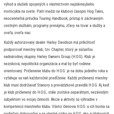
výhod a služieb spojených s vlastníctvom najslávnejšieho
motocykla na svete. Patrí medzi ne klubový časopis Hog Tales,
neoceniteľná príručka Touring Handbook, prístup k záchranným
cestným službám, programy prenájmu, zľavy na tovar a služby a
oveľa, oveľa viac.
Každý autorizovaný dealer Harley Davidson má príležitosť
podporovať miestny klub, tzv. Chapter, ktorý je súčasťou
nadnárodnej skupiny Harley Owners Group (H.O.G). Klub je
nezisková, nepolitická organizácia a mal by byť rodinne
orientovaný. Pričlenenie klubu do H.O.G. je na dobu jedného roka a
vzťahuje sa naň každoročné predĺženie. Každý pričlenený miestny
klub musí dodržiavať Stanovy a prevádzkové pravidlá H.O.G. Aj keď
je klub pričlenený do H.O.G., stále zostáva separátnym, nezávislým
subjektom vo svojej činnosti. Akcie a aktivity sú výhradne v
kompetencii miestneho klubu. Všetci členovia H.O.G. a ich hostia sa
podieľajú dobrovoľne a na vlastné riziko na H.O.G. ako aj klubových