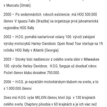
v Muscatu (Omán).
2000 – Po sedemnástich rokoch existencie má HOG 500.000
členov. V Iguazu Falls (Brazília) sa organizuje prvá juhoamerická
regionálna HOG Rally.
2002 – H.O.G. pomáhá nastartovat oslavy 100. výročí zahájení
výroby motocyklů Harley-Davidson. Open Road Tour startuje na 19.
ročníku HOG Rally v Atlantě (Georgia).
2003 – Stovky tisíc nadšencov z celého sveta slávi v Milwaukee
100. výročie Harley-Davidson. H.O.G. funguje už dvadsať rokov.
Počet členov klubu dosiahne 750.000.
2006 – H.O.G. je najväčším motorkárskym klubom na svete, a to
s 1.000.000 členov.
Dnes má H.O.G. vyše MILION členov, ktorí žijú v 130 krajinách
celého sveta. Chaptery pôsobia v 60 krajinách a je ich viac než