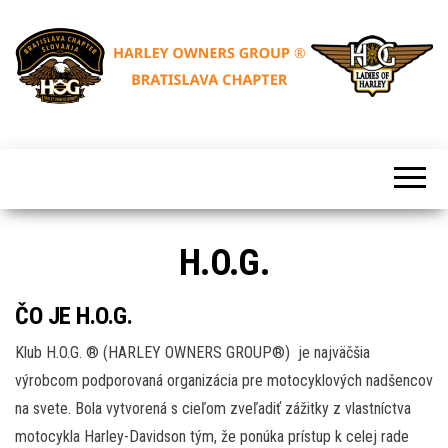
Skip
to
the
content
HARLEY
H.O.G.
OWNERS
Bratislava
GROUP®
BRATISLAVA
Chapter
CHAPTER
Slovakia
H.O.G.
ČO JE H.O.G.
Klub H.O.G. ® (HARLEY OWNERS GROUP®) je najväčšia
výrobcom podporovaná organizácia pre motocyklových nadšencov
na svete. Bola vytvorená s cieľom zveľadiť zážitky z vlastníctva
motocykla Harley-Davidson tým, že ponúka prístup k celej rade