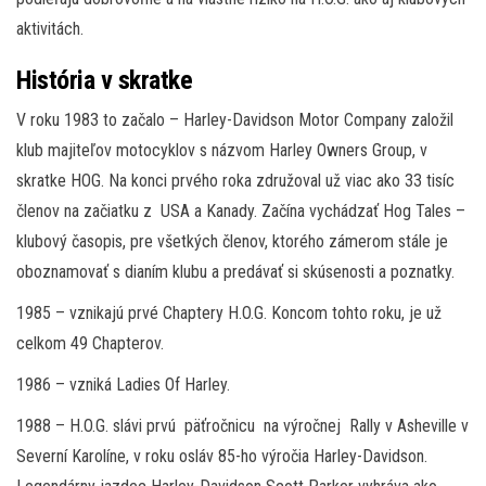
aktivitách.
História v skratke
V roku 1983 to začalo – Harley-Davidson Motor Company založil
klub majiteľov motocyklov s názvom Harley Owners Group, v
skratke HOG. Na konci prvého roka združoval už viac ako 33 tisíc
členov na začiatku z USA a Kanady. Začína vychádzať Hog Tales –
klubový časopis, pre všetkých členov, ktorého zámerom stále je
oboznamovať s dianím klubu a predávať si skúsenosti a poznatky.
1985 – vznikajú prvé Chaptery H.O.G. Koncom tohto roku, je už
celkom 49 Chapterov.
1986 – vzniká Ladies Of Harley.
1988 – H.O.G. slávi prvú päťročnicu na výročnej Rally v Asheville v
Severní Karolíne, v roku osláv 85-ho výročia Harley-Davidson.