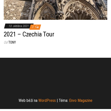
13. októbra 2021
0
2021 – Czechia Tour
Od
TONY
Web běží na
WordPress
|
Téma:
Envo Magazine