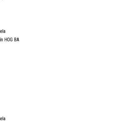
ela
enín HOG BA
ela