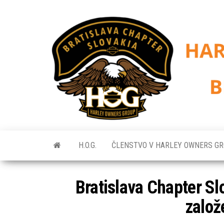
Skip
to
the
content
H.O.G.
ČLENSTVO V HARLEY OWNERS G
Bratislava Chapter Sl
založ