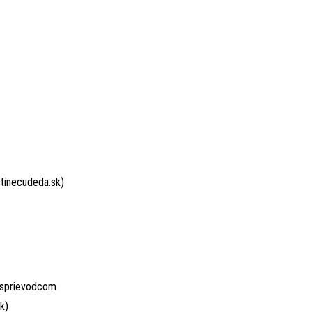
stinecudeda.sk)
o sprievodcom
k)