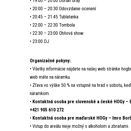
• 19:00 – 20:00 Dorian Gray
• 20:00 – 20:30 Odovzdanie ocenení
• 20:45 – 21:45 Tublatanka
• 22:00 – 22:30 Tombola
• 22:30 – 23:00 Ohňová show
• 23:00 DJ
Organizačné pokyny:
• Všetky informácie nájdete na našej web stránke hogbra
web máte na náramku.
• Zľava vo výške 50 % na vstupné na hrad v sobotu, ke
náramkom.
•
Kontaktná osoba pre slovenské a české HOGy – 
+421 905 610 272
•
Kontaktná osoba pre maďarské HOGy – Imro Borb
• Vstup do areálu nieje možný s alkoholom a zbraňami.