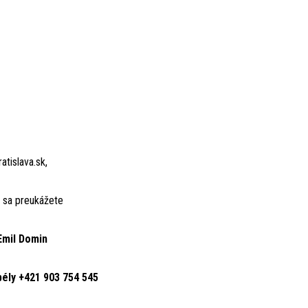
tislava.sk,
ď sa preukážete
Emil Domin
ély +421 903 754 545